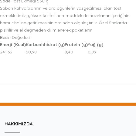
Sade Tost Ekmeği 550 g
Sabah kahvaltılarının ve ara öğünlerin vazgeçilmezi olan tost
ekmeklerimiz, yüksek kaliteli hammaddelerle hazırlanan içeriğinin
hamur haline getirilmesinin ardından olgulaştırılır. Özel fırınlarda
pişirilir ve el değmeden dilimlenerek paketlenir.
Besin Değerleri
Enerji (Kcal)
Karbonhhidrat (g)
Protein (g)
Yağ (g)
241,63
50,98
9,40
0,89
HAKKIMIZDA